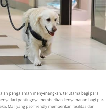
dalah pengalaman menyenangkan, terutama bagi para
g menyadari pentingnya memberikan kenyamanan bagi para
a. Mall yang pet-friendly memberikan fasilitas dan