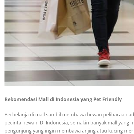
Rekomendasi Mall di Indonesia yang Pet Friendly
Berbelanja di mall sambil membawa hewan peliharaan a
pecinta hewan. Di Indonesia, semakin banyak mall yan
pengunjung yang ingin membawa anjing atau kucing merek