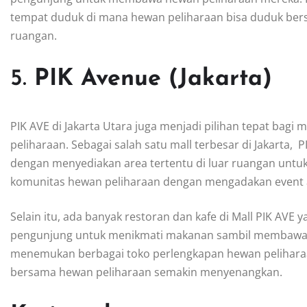
tempat duduk di mana hewan peliharaan bisa duduk bers
ruangan.
5.
PIK Avenue (Jakarta)
PIK AVE di Jakarta Utara juga menjadi pilihan tepat bag
peliharaan. Sebagai salah satu mall terbesar di Jakarta, 
dengan menyediakan area tertentu di luar ruangan untuk 
komunitas hewan peliharaan dengan mengadakan event at
Selain itu, ada banyak restoran dan kafe di Mall PIK A
pengunjung untuk menikmati makanan sambil membawa h
menemukan berbagai toko perlengkapan hewan peliharaan
bersama hewan peliharaan semakin menyenangkan.