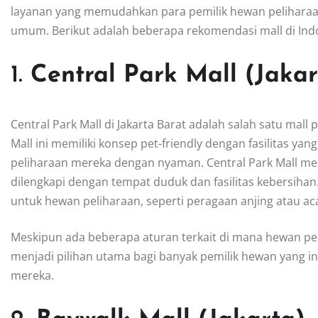
layanan yang memudahkan para pemilik hewan pelihara
umum. Berikut adalah beberapa rekomendasi mall di Ind
1.
Central Park Mall (Jakar
Central Park Mall di Jakarta Barat adalah salah satu mal
Mall ini memiliki konsep pet-friendly dengan fasilita
peliharaan mereka dengan nyaman. Central Park Mall me
dilengkapi dengan tempat duduk dan fasilitas kebersihan.
untuk hewan peliharaan, seperti peragaan anjing atau 
Meskipun ada beberapa aturan terkait di mana hewan pel
menjadi pilihan utama bagi banyak pemilik hewan yang 
mereka.