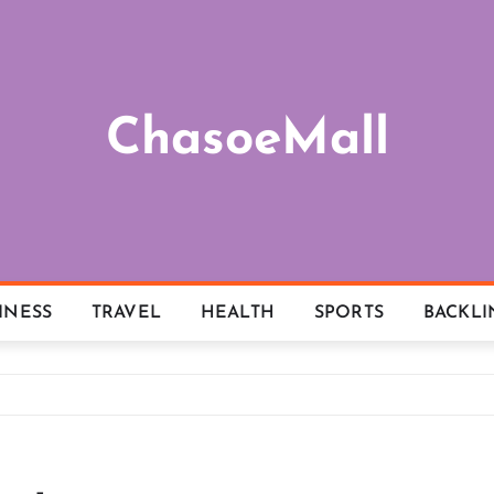
ChasoeMall
INESS
TRAVEL
HEALTH
SPORTS
BACKLI