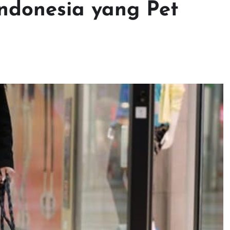
ndonesia yang Pet