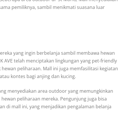
ama pemiliknya, sambil menikmati suasana luar
i mereka yang ingin berbelanja sambil membawa hewan
PIK AVE telah menciptakan lingkungan yang pet-friendly
hewan peliharaan. Mall ini juga memfasilitasi kegiatan
au kontes bagi anjing dan kucing.
VE yang menyediakan area outdoor yang memungkinkan
ewan peliharaan mereka. Pengunjung juga bisa
 di mall ini, yang menjadikan pengalaman belanja