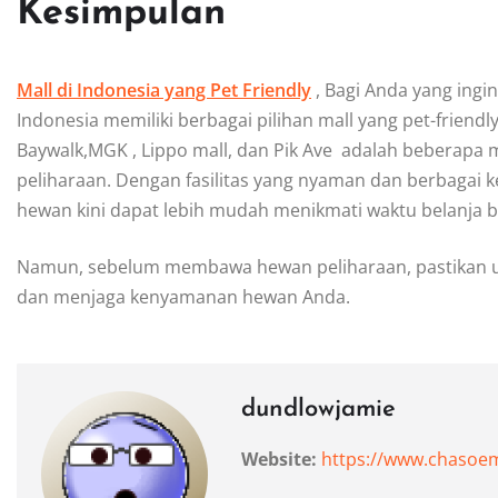
Kesimpulan
Mall di Indonesia yang Pet Friendly
, Bagi Anda yang ing
Indonesia memiliki berbagai pilihan mall yang pet-friend
Baywalk,MGK , Lippo mall, dan Pik Ave adalah beberapa m
peliharaan. Dengan fasilitas yang nyaman dan berbagai k
hewan kini dapat lebih mudah menikmati waktu belanja
Namun, sebelum membawa hewan peliharaan, pastikan un
dan menjaga kenyamanan hewan Anda.
dundlowjamie
Website:
https://www.chasoe