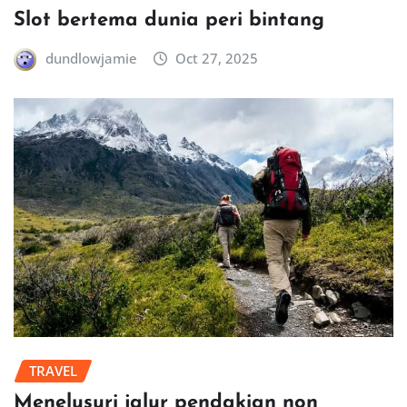
Slot bertema dunia peri bintang
dundlowjamie
Oct 27, 2025
TRAVEL
Menelusuri jalur pendakian non