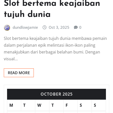
Slot bertema keajaiban
tujuh dunia
dundlowjamie
Oct 3, 2025
0
Slot bertema keajaiban tujuh dunia membawa pemain
dalam perjalanan epik melintasi ikon-ikon paling
menakjubkan dari berbagai belahan bumi. Dengan
visual…
READ MORE
OCTOBER 2025
M
T
W
T
F
S
S