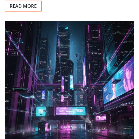
READ MORE