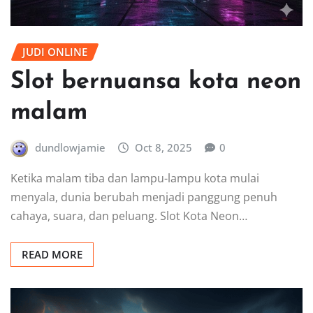
JUDI ONLINE
Slot bernuansa kota neon
malam
dundlowjamie
Oct 8, 2025
0
Ketika malam tiba dan lampu-lampu kota mulai
menyala, dunia berubah menjadi panggung penuh
cahaya, suara, dan peluang. Slot Kota Neon…
READ MORE