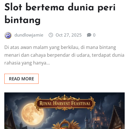
Slot bertema dunia peri
bintang
dundlowjamie
Oct 27, 2025
0
Di atas awan malam yang berkilau, di mana bintang
menari dan cahaya berpendar di udara, terdapat dunia
rahasia yang hanya…
READ MORE