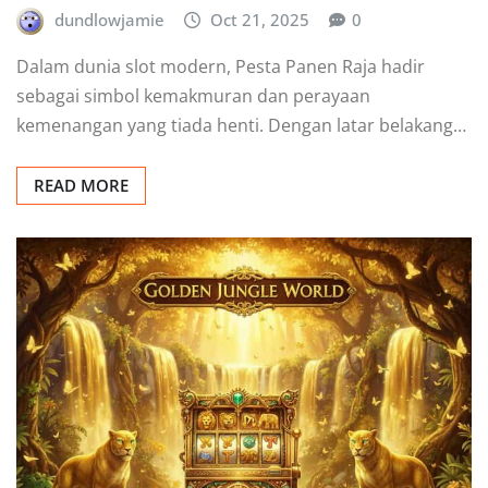
dundlowjamie
Oct 21, 2025
0
Dalam dunia slot modern, Pesta Panen Raja hadir
sebagai simbol kemakmuran dan perayaan
kemenangan yang tiada henti. Dengan latar belakang…
READ MORE