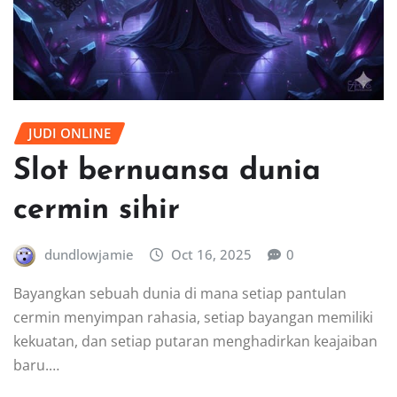
JUDI ONLINE
Slot bernuansa dunia
cermin sihir
dundlowjamie
Oct 16, 2025
0
Bayangkan sebuah dunia di mana setiap pantulan
cermin menyimpan rahasia, setiap bayangan memiliki
kekuatan, dan setiap putaran menghadirkan keajaiban
baru.…