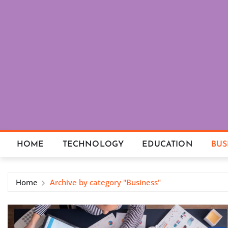
Skip
to
content
HOME
TECHNOLOGY
EDUCATION
BUS
Home
Archive by category "Business"