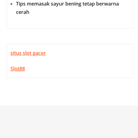
Tips memasak sayur bening tetap berwarna
cerah
situs slot gacor
Slot88