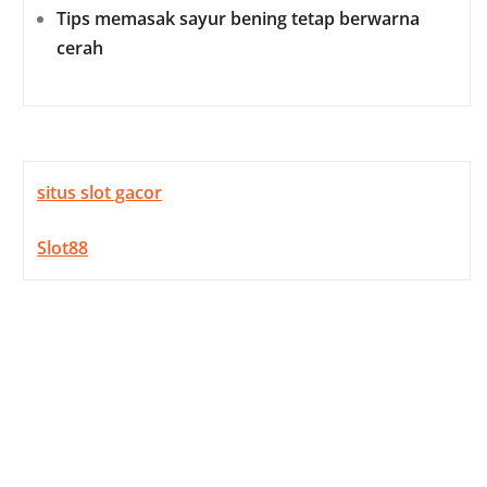
Tips memasak sayur bening tetap berwarna
cerah
situs slot gacor
Slot88