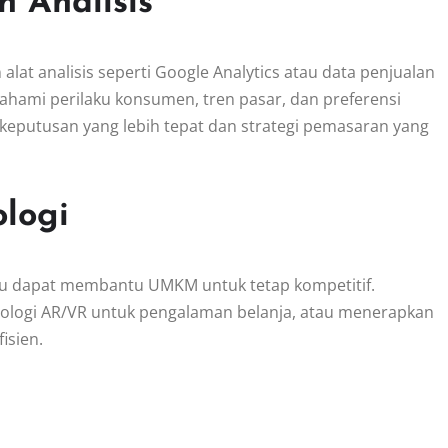
 Analisis
alat analisis seperti Google Analytics atau data penjualan
mi perilaku konsumen, tren pasar, dan preferensi
eputusan yang lebih tepat dan strategi pemasaran yang
ologi
ru dapat membantu UMKM untuk tetap kompetitif.
knologi AR/VR untuk pengalaman belanja, atau menerapkan
isien.