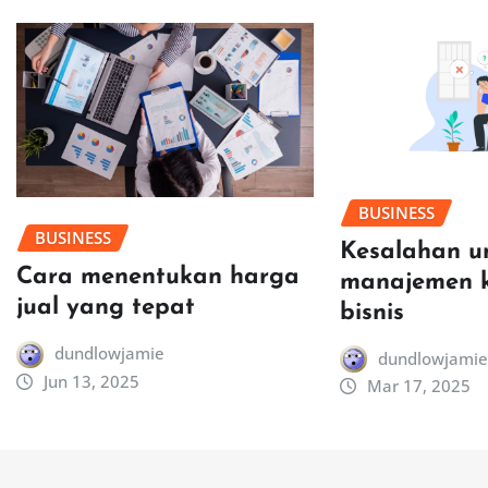
BUSINESS
BUSINESS
Kesalahan 
Cara menentukan harga
manajemen 
jual yang tepat
bisnis
dundlowjamie
dundlowjamie
Jun 13, 2025
Mar 17, 2025