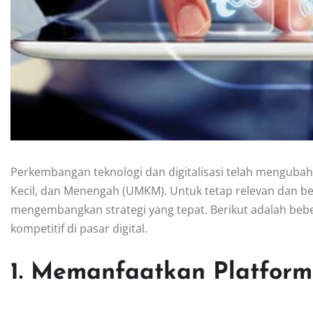
Perkembangan teknologi dan digitalisasi telah mengubah c
Kecil, dan Menengah (UMKM). Untuk tetap relevan dan be
mengembangkan strategi yang tepat. Berikut adalah b
kompetitif di pasar digital.
1. Memanfaatkan Platfor