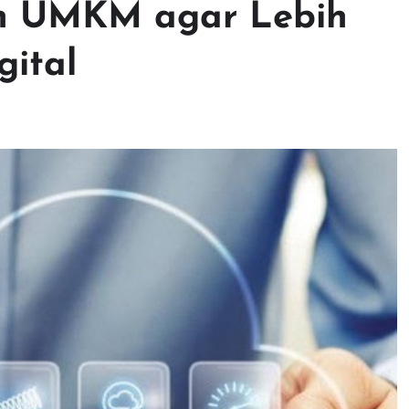
 UMKM agar Lebih
gital