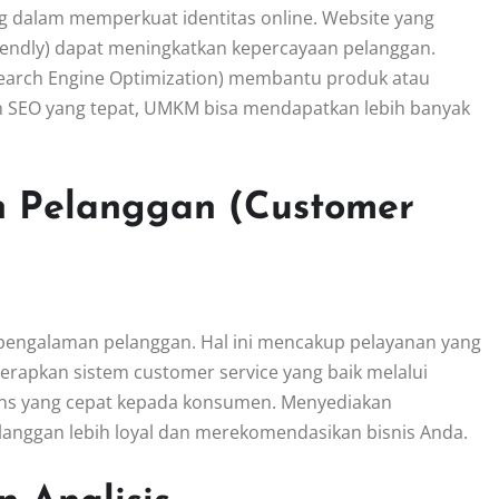
dalam memperkuat identitas online. Website yang
iendly) dapat meningkatkan kepercayaan pelanggan.
(Search Engine Optimization) membantu produk atau
n SEO yang tepat, UMKM bisa mendapatkan lebih banyak
n Pelanggan (Customer
 pengalaman pelanggan. Hal ini mencakup pelayanan yang
nerapkan sistem customer service yang baik melalui
pons yang cepat kepada konsumen. Menyediakan
nggan lebih loyal dan merekomendasikan bisnis Anda.