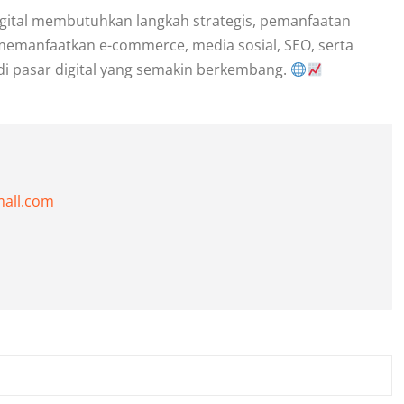
digital membutuhkan langkah strategis, pemanfaatan
memanfaatkan e-commerce, media sosial, SEO, serta
di pasar digital yang semakin berkembang.
mall.com