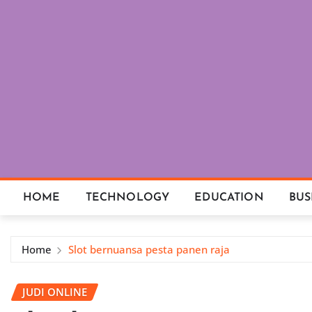
Skip
to
content
HOME
TECHNOLOGY
EDUCATION
BUS
Home
Slot bernuansa pesta panen raja
JUDI ONLINE