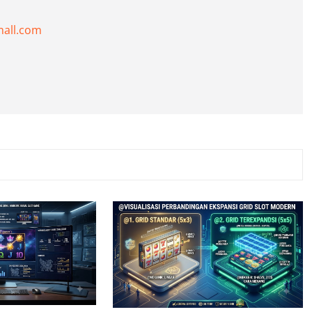
mall.com