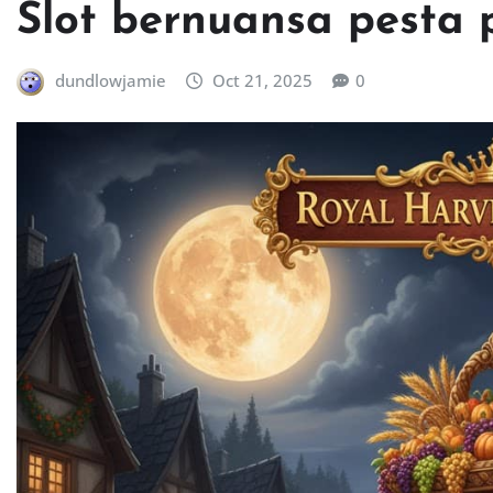
Slot bernuansa pesta 
dundlowjamie
Oct 21, 2025
0