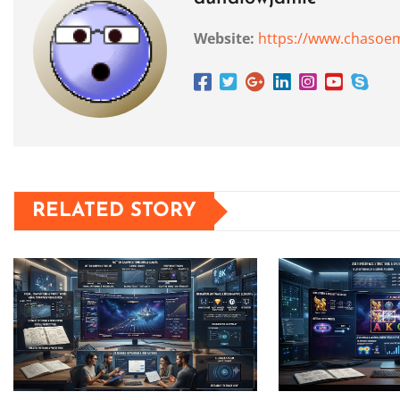
Website:
https://www.chasoe
RELATED STORY