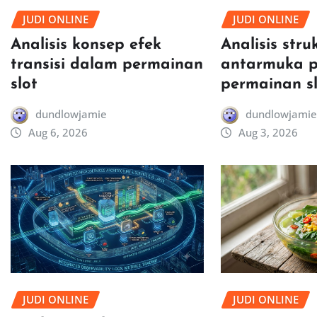
JUDI ONLINE
JUDI ONLINE
Analisis konsep efek
Analisis stru
transisi dalam permainan
antarmuka 
slot
permainan s
dundlowjamie
dundlowjamie
Aug 6, 2026
Aug 3, 2026
JUDI ONLINE
JUDI ONLINE