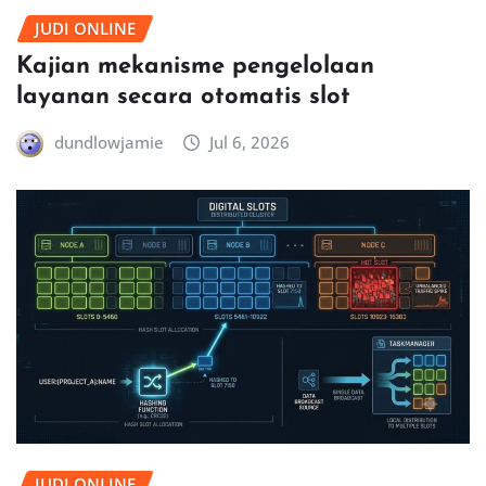
JUDI ONLINE
Kajian mekanisme pengelolaan
layanan secara otomatis slot
dundlowjamie
Jul 6, 2026
JUDI ONLINE