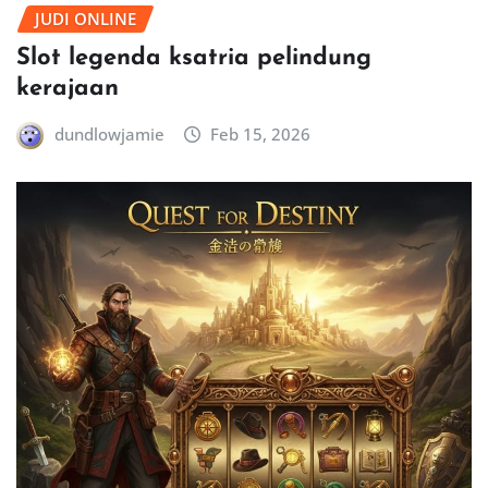
JUDI ONLINE
Slot legenda ksatria pelindung
kerajaan
dundlowjamie
Feb 15, 2026