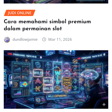
JUDI ONLINE
Cara memahami simbol premium
dalam permainan slot
dundlowjamie
Mar 11, 2026