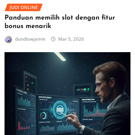
JUDI ONLINE
Panduan memilih slot dengan fitur
bonus menarik
dundlowjamie
Mar 5, 2026