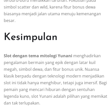
terburu-buru menaikkan taruhan. Fokuslah pada
simbol scatter dan wild, karena fitur bonus dewa
biasanya menjadi jalan utama menuju kemenangan
besar.
Kesimpulan
Slot dengan tema mitologi Yunani
menghadirkan
pengalaman bermain yang epik dengan latar kuil
megah, simbol dewa, dan fitur bonus unik. Nuansa
klasik berpadu dengan teknologi modern menjadikan
slot ini tidak hanya menghibur, tetapi juga imersif. Bagi
pemain yang mencari hiburan dengan sentuhan
legenda kuno, slot Yunani adalah pilihan yang memikat
dan tak terlupakan.