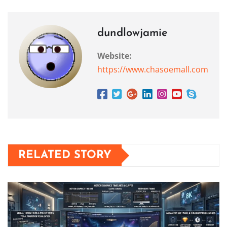
dundlowjamie
Website:
https://www.chasoemall.com
RELATED STORY