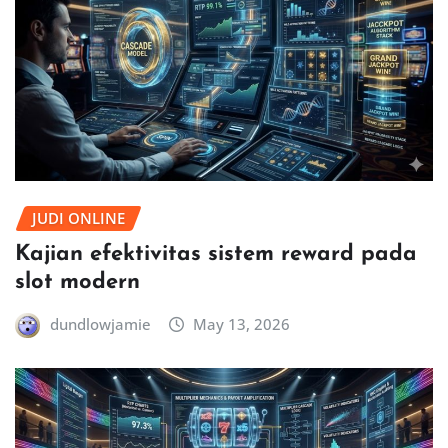
JUDI ONLINE
Kajian efektivitas sistem reward pada
slot modern
dundlowjamie
May 13, 2026