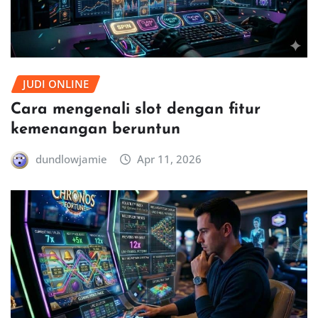
JUDI ONLINE
Cara mengenali slot dengan fitur
kemenangan beruntun
dundlowjamie
Apr 11, 2026