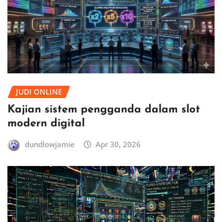
JUDI ONLINE
Kajian sistem pengganda dalam slot
modern digital
dundlowjamie
Apr 30, 2026