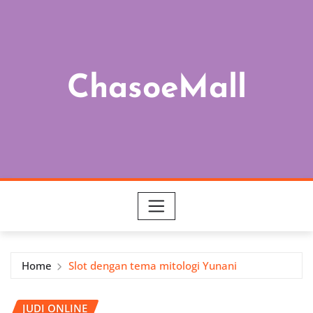
Skip
to
content
ChasoeMall
Home
Slot dengan tema mitologi Yunani
JUDI ONLINE