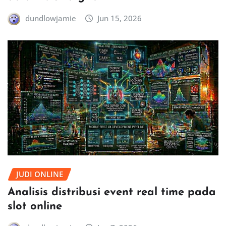
dundlowjamie
Jun 15, 2026
JUDI ONLINE
Analisis distribusi event real time pada
slot online