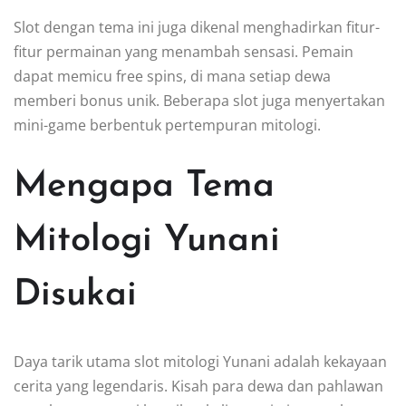
Slot dengan tema ini juga dikenal menghadirkan fitur-
fitur permainan yang menambah sensasi. Pemain
dapat memicu free spins, di mana setiap dewa
memberi bonus unik. Beberapa slot juga menyertakan
mini-game berbentuk pertempuran mitologi.
Mengapa Tema
Mitologi Yunani
Disukai
Daya tarik utama slot mitologi Yunani adalah kekayaan
cerita yang legendaris. Kisah para dewa dan pahlawan