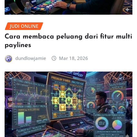
JUDI ONLINE
Cara membaca peluang dari fitur multi
paylines
dundlowjamie
Mar 18, 2026