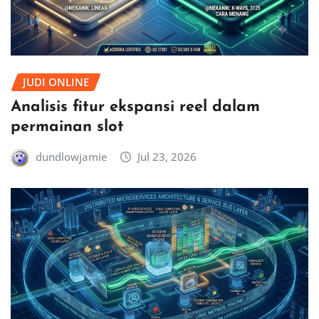
JUDI ONLINE
Analisis fitur ekspansi reel dalam
permainan slot
dundlowjamie
Jul 23, 2026