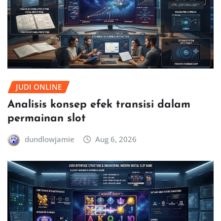
JUDI ONLINE
Analisis konsep efek transisi dalam
permainan slot
dundlowjamie
Aug 6, 2026