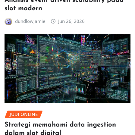
Analisis event driven scalability pada
slot modern
dundlowjamie
Jun 26, 2026
JUDI ONLINE
Strategi memahami data ingestion
dalam slot digital