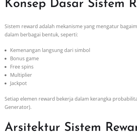
Konsep Dasar Sistem R
Sistem reward adalah mekanisme yang mengatur bagaima
dalam berbagai bentuk, seperti:
Kemenangan langsung dari simbol
Bonus game
Free spins
Multiplier
Jackpot
Setiap elemen reward bekerja dalam kerangka probabili
Generator).
Arsitektur Sistem Rewa