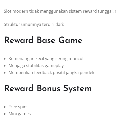
Slot modern tidak menggunakan sistem reward tunggal, 
Struktur umumnya terdiri dari:
Reward Base Game
Kemenangan kecil yang sering muncul
Menjaga stabilitas gameplay
Memberikan feedback positif jangka pendek
Reward Bonus System
Free spins
Mini games