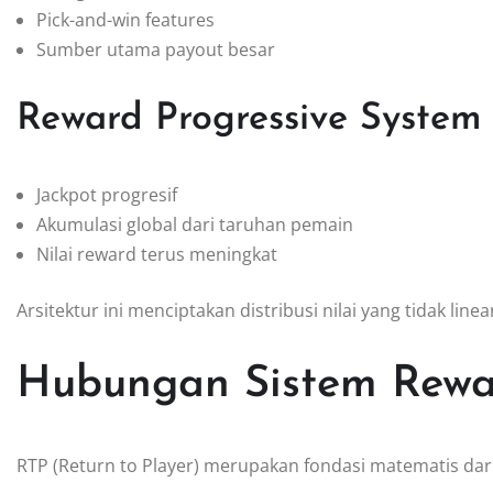
Pick-and-win features
Sumber utama payout besar
Reward Progressive System
Jackpot progresif
Akumulasi global dari taruhan pemain
Nilai reward terus meningkat
Arsitektur ini menciptakan distribusi nilai yang tidak linea
Hubungan Sistem Rew
RTP (Return to Player) merupakan fondasi matematis dar