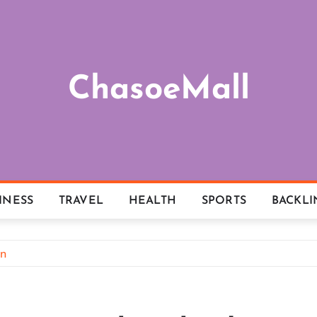
ChasoeMall
INESS
TRAVEL
HEALTH
SPORTS
BACKLI
rn