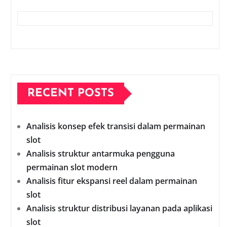
RECENT POSTS
Analisis konsep efek transisi dalam permainan
slot
Analisis struktur antarmuka pengguna
permainan slot modern
Analisis fitur ekspansi reel dalam permainan
slot
Analisis struktur distribusi layanan pada aplikasi
slot