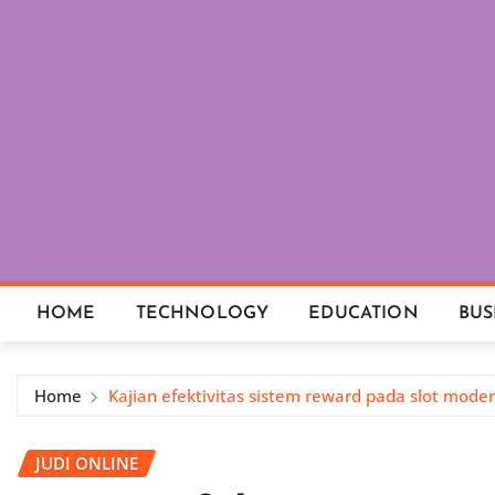
Skip
to
content
HOME
TECHNOLOGY
EDUCATION
BUS
Home
Kajian efektivitas sistem reward pada slot mode
JUDI ONLINE