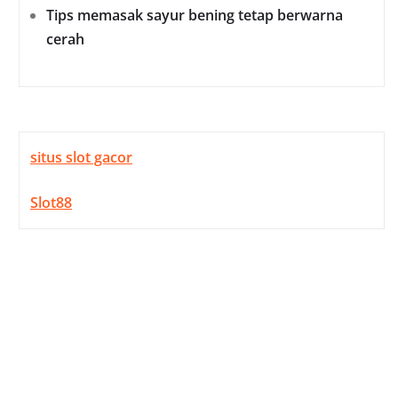
Tips memasak sayur bening tetap berwarna
cerah
situs slot gacor
Slot88