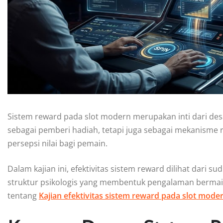
Sistem reward pada slot modern merupakan inti dari desa
sebagai pemberi hadiah, tetapi juga sebagai mekanisme 
persepsi nilai bagi pemain.
Dalam kajian ini, efektivitas sistem reward dilihat dari sud
struktur psikologis yang membentuk pengalaman bermain
tentang
Kajian efektivitas sistem reward pada slot mode