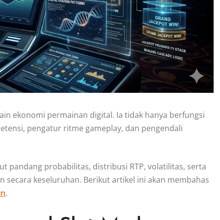
in ekonomi permainan digital. Ia tidak hanya berfungsi
retensi, pengatur ritme gameplay, dan pengendali
ut pandang probabilitas, distribusi RTP, volatilitas, serta
 secara keseluruhan. Berikut artikel ini akan membahas
rn
.