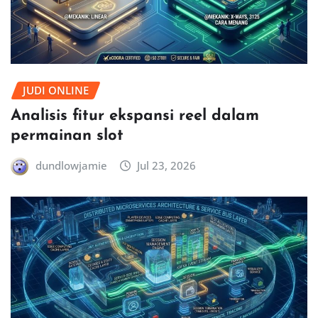
JUDI ONLINE
Analisis fitur ekspansi reel dalam
permainan slot
dundlowjamie
Jul 23, 2026