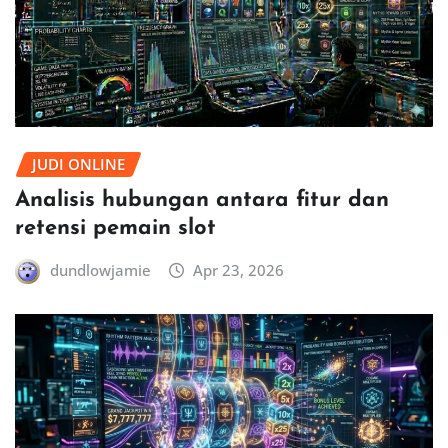
JUDI ONLINE
Analisis hubungan antara fitur dan
retensi pemain slot
dundlowjamie
Apr 23, 2026