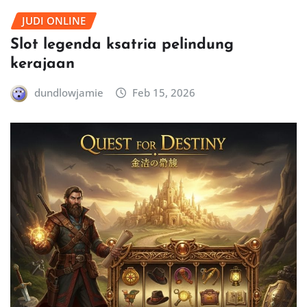
JUDI ONLINE
Slot legenda ksatria pelindung
kerajaan
dundlowjamie
Feb 15, 2026