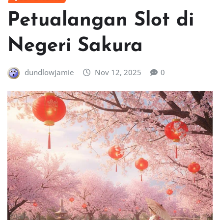
Petualangan Slot di
Negeri Sakura
dundlowjamie
Nov 12, 2025
0