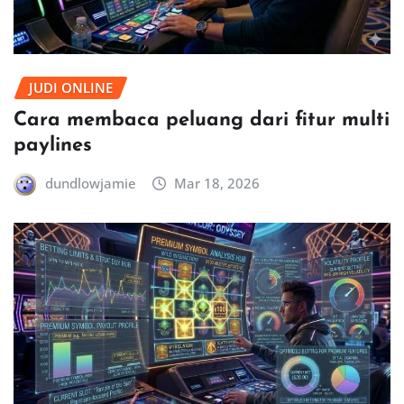
JUDI ONLINE
Cara membaca peluang dari fitur multi
paylines
dundlowjamie
Mar 18, 2026