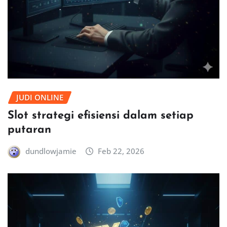
JUDI ONLINE
Slot strategi efisiensi dalam setiap
putaran
dundlowjamie
Feb 22, 2026