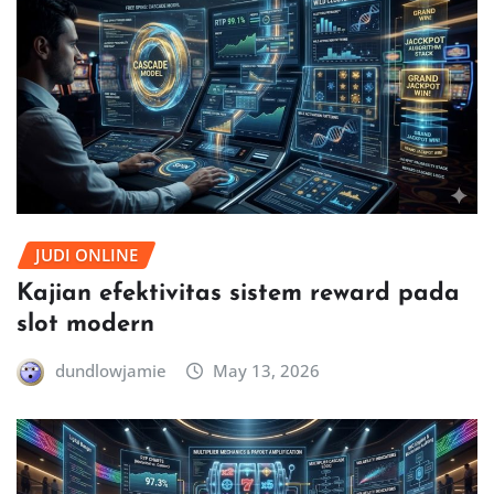
JUDI ONLINE
Kajian efektivitas sistem reward pada
slot modern
dundlowjamie
May 13, 2026