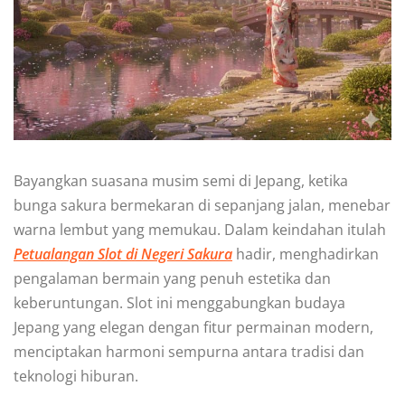
Bayangkan suasana musim semi di Jepang, ketika
bunga sakura bermekaran di sepanjang jalan, menebar
warna lembut yang memukau. Dalam keindahan itulah
Petualangan Slot di Negeri Sakura
hadir, menghadirkan
pengalaman bermain yang penuh estetika dan
keberuntungan. Slot ini menggabungkan budaya
Jepang yang elegan dengan fitur permainan modern,
menciptakan harmoni sempurna antara tradisi dan
teknologi hiburan.