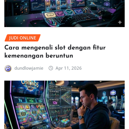
JUDI ONLINE
Cara mengenali slot dengan fitur
kemenangan beruntun
dundlowjamie
Apr 11, 2026