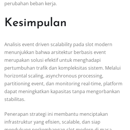
perubahan beban kerja.
Kesimpulan
Analisis event driven scalability pada slot modern
menunjukkan bahwa arsitektur berbasis event
merupakan solusi efektif untuk menghadapi
pertumbuhan trafik dan kompleksitas sistem. Melalui
horizontal scaling, asynchronous processing,
partitioning event, dan monitoring real-time, platform
dapat meningkatkan kapasitas tanpa mengorbankan
stabilitas.
Penerapan strategi ini membantu menciptakan
infrastruktur yang efisien, scalable, dan siap
mendukung perkembangan slot modern di masa