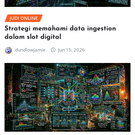
JUDI ONLINE
Strategi memahami data ingestion
dalam slot digital
dundlowjamie
Jun 15, 2026