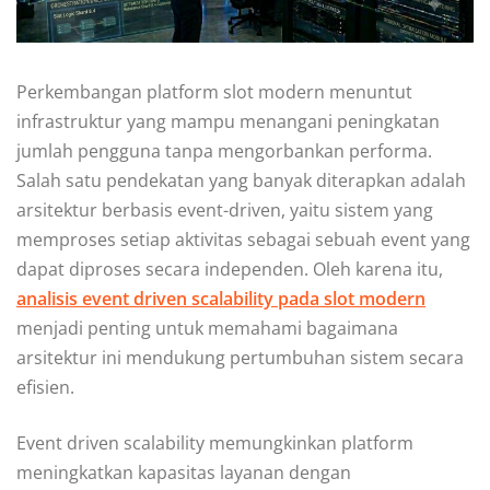
Perkembangan platform slot modern menuntut
infrastruktur yang mampu menangani peningkatan
jumlah pengguna tanpa mengorbankan performa.
Salah satu pendekatan yang banyak diterapkan adalah
arsitektur berbasis event-driven, yaitu sistem yang
memproses setiap aktivitas sebagai sebuah event yang
dapat diproses secara independen. Oleh karena itu,
analisis event driven scalability pada slot modern
menjadi penting untuk memahami bagaimana
arsitektur ini mendukung pertumbuhan sistem secara
efisien.
Event driven scalability memungkinkan platform
meningkatkan kapasitas layanan dengan