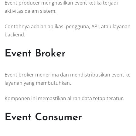
Event producer menghasilkan event ketika terjadi
aktivitas dalam sistem.
Contohnya adalah aplikasi pengguna, API, atau layanan
backend.
Event Broker
Event broker menerima dan mendistribusikan event ke
layanan yang membutuhkan.
Komponen ini memastikan aliran data tetap teratur.
Event Consumer