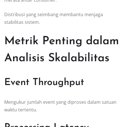
merata antar consumer.
Distribusi yang seimbang membantu menjaga
stabilitas sistem.
Metrik Penting dalam
Analisis Skalabilitas
Event Throughput
Mengukur jumlah event yang diproses dalam satuan
waktu tertentu.