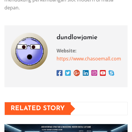
depan.
dundlowjamie
Website:
https://www.chasoemall.com
RELATED STORY