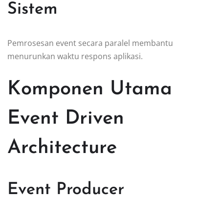
Sistem
Pemrosesan event secara paralel membantu
menurunkan waktu respons aplikasi.
Komponen Utama
Event Driven
Architecture
Event Producer