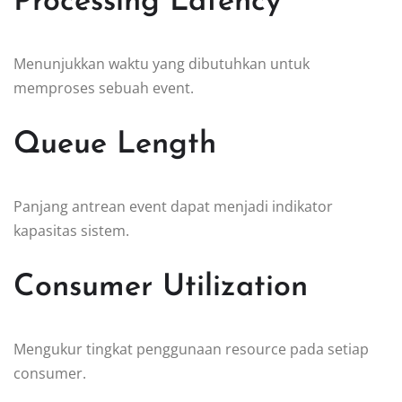
Processing Latency
Menunjukkan waktu yang dibutuhkan untuk
memproses sebuah event.
Queue Length
Panjang antrean event dapat menjadi indikator
kapasitas sistem.
Consumer Utilization
Mengukur tingkat penggunaan resource pada setiap
consumer.