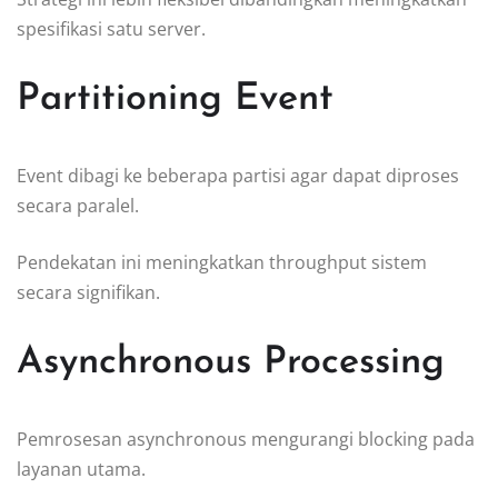
spesifikasi satu server.
Partitioning Event
Event dibagi ke beberapa partisi agar dapat diproses
secara paralel.
Pendekatan ini meningkatkan throughput sistem
secara signifikan.
Asynchronous Processing
Pemrosesan asynchronous mengurangi blocking pada
layanan utama.