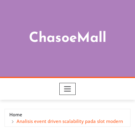
Skip
to
content
ChasoeMall
Home
Analisis event driven scalability pada slot modern