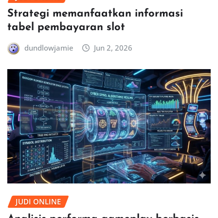
Strategi memanfaatkan informasi
tabel pembayaran slot
dundlowjamie
Jun 2, 2026
JUDI ONLINE