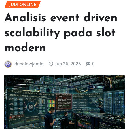
JUDI ONLINE
Analisis event driven
scalability pada slot
modern
dundlowjamie
Jun 26, 2026
0