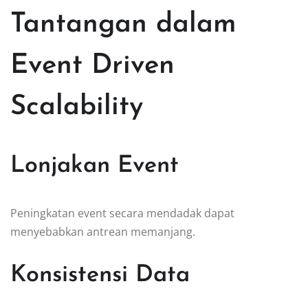
Tantangan dalam
Event Driven
Scalability
Lonjakan Event
Peningkatan event secara mendadak dapat
menyebabkan antrean memanjang.
Konsistensi Data