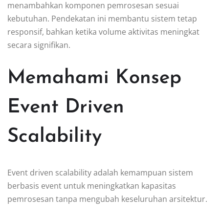
menambahkan komponen pemrosesan sesuai
kebutuhan. Pendekatan ini membantu sistem tetap
responsif, bahkan ketika volume aktivitas meningkat
secara signifikan.
Memahami Konsep
Event Driven
Scalability
Event driven scalability adalah kemampuan sistem
berbasis event untuk meningkatkan kapasitas
pemrosesan tanpa mengubah keseluruhan arsitektur.