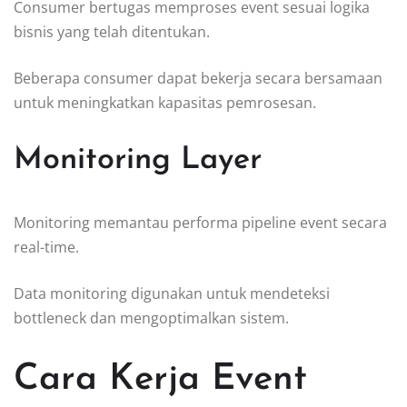
Consumer bertugas memproses event sesuai logika
bisnis yang telah ditentukan.
Beberapa consumer dapat bekerja secara bersamaan
untuk meningkatkan kapasitas pemrosesan.
Monitoring Layer
Monitoring memantau performa pipeline event secara
real-time.
Data monitoring digunakan untuk mendeteksi
bottleneck dan mengoptimalkan sistem.
Cara Kerja Event