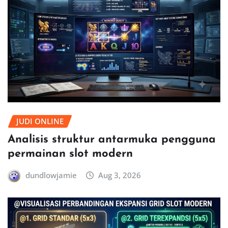
JUDI ONLINE
Analisis struktur antarmuka pengguna
permainan slot modern
dundlowjamie
Aug 3, 2026