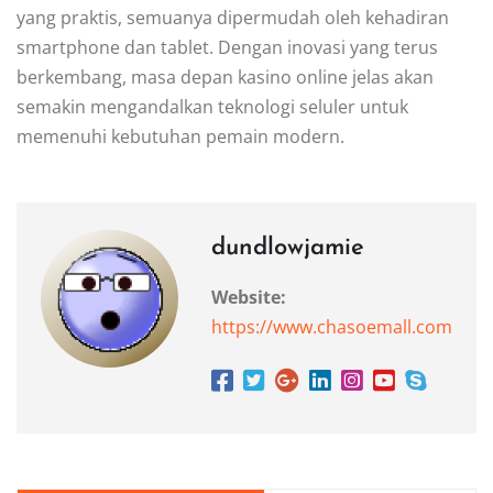
yang praktis, semuanya dipermudah oleh kehadiran
smartphone dan tablet. Dengan inovasi yang terus
berkembang, masa depan kasino online jelas akan
semakin mengandalkan teknologi seluler untuk
memenuhi kebutuhan pemain modern.
dundlowjamie
Website:
https://www.chasoemall.com