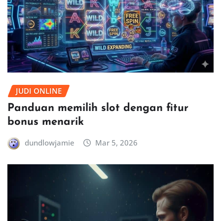
JUDI ONLINE
Panduan memilih slot dengan fitur
bonus menarik
dundlowjamie
Mar 5, 2026