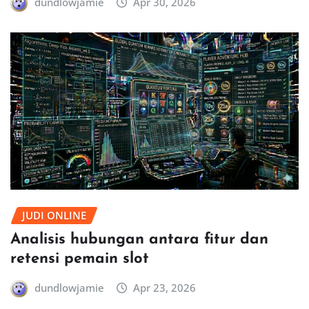
dundlowjamie
Apr 30, 2026
JUDI ONLINE
Analisis hubungan antara fitur dan
retensi pemain slot
dundlowjamie
Apr 23, 2026