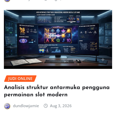
JUDI ONLINE
Analisis struktur antarmuka pengguna
permainan slot modern
dundlowjamie
Aug 3, 2026