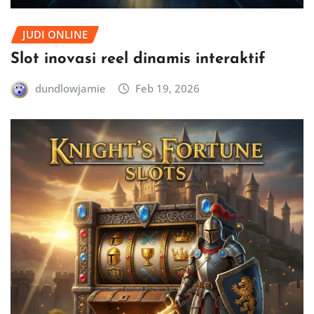
JUDI ONLINE
Slot inovasi reel dinamis interaktif
dundlowjamie
Feb 19, 2026