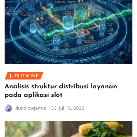
JUDI ONLINE
Analisis struktur distribusi layanan
pada aplikasi slot
dundlowjamie
Jul 18, 2026