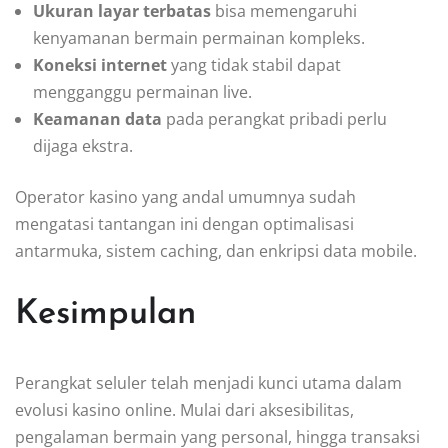
Ukuran layar terbatas
bisa memengaruhi
kenyamanan bermain permainan kompleks.
Koneksi internet
yang tidak stabil dapat
mengganggu permainan live.
Keamanan data
pada perangkat pribadi perlu
dijaga ekstra.
Operator kasino yang andal umumnya sudah
mengatasi tantangan ini dengan optimalisasi
antarmuka, sistem caching, dan enkripsi data mobile.
Kesimpulan
Perangkat seluler telah menjadi kunci utama dalam
evolusi kasino online. Mulai dari aksesibilitas,
pengalaman bermain yang personal, hingga transaksi