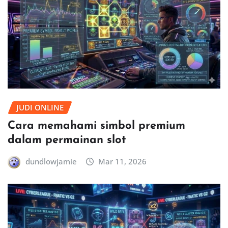
JUDI ONLINE
Cara memahami simbol premium
dalam permainan slot
dundlowjamie
Mar 11, 2026