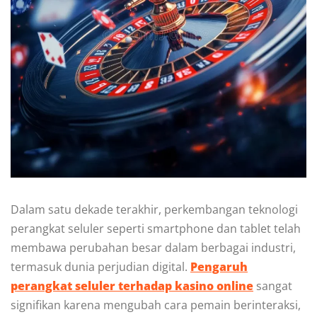
Dalam satu dekade terakhir, perkembangan teknologi
perangkat seluler seperti smartphone dan tablet telah
membawa perubahan besar dalam berbagai industri,
termasuk dunia perjudian digital.
Pengaruh
perangkat seluler terhadap kasino online
sangat
signifikan karena mengubah cara pemain berinteraksi,