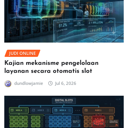
JUDI ONLINE
Kajian mekanisme pengelolaan
layanan secara otomatis slot
dundlowjamie
Jul 6, 2026