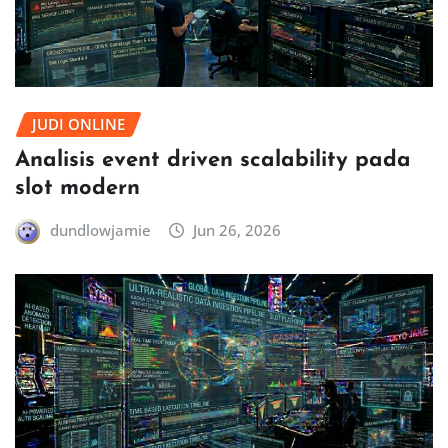
JUDI ONLINE
Analisis event driven scalability pada
slot modern
dundlowjamie
Jun 26, 2026