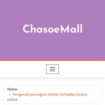
Skip
to
content
ChasoeMall
Home
Pengaruh perangkat seluler terhadap kasino
online