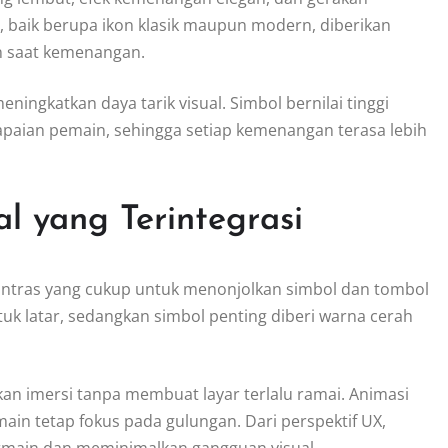
 baik berupa ikon klasik maupun modern, diberikan
an saat kemenangan.
eningkatkan daya tarik visual. Simbol bernilai tinggi
apaian pemain, sehingga setiap kemenangan terasa lebih
l yang Terintegrasi
ntras yang cukup untuk menonjolkan simbol dan tombol
tuk latar, sedangkan simbol penting diberi warna cerah
tkan imersi tanpa membuat layar terlalu ramai. Animasi
in tetap fokus pada gulungan. Dari perspektif UX,