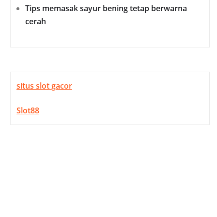
Tips memasak sayur bening tetap berwarna
cerah
situs slot gacor
Slot88