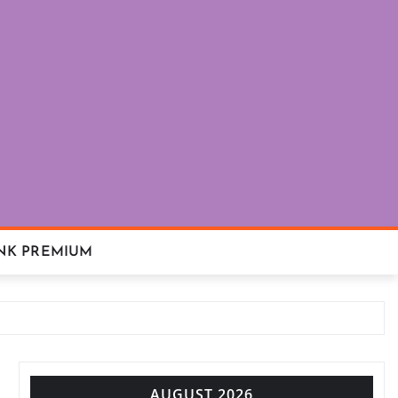
NK PREMIUM
AUGUST 2026