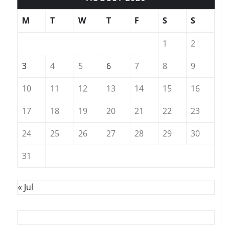
M
T
W
T
F
S
S
1
2
3
4
5
6
7
8
9
10
11
12
13
14
15
16
17
18
19
20
21
22
23
24
25
26
27
28
29
30
31
« Jul