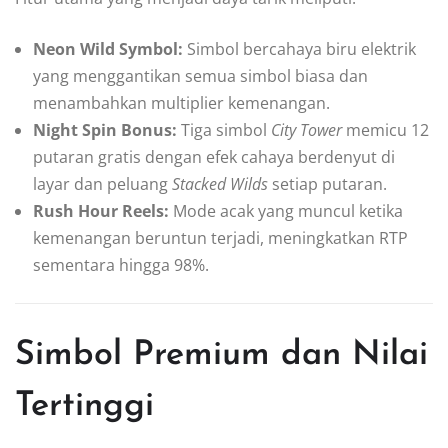
Neon Wild Symbol:
Simbol bercahaya biru elektrik
yang menggantikan semua simbol biasa dan
menambahkan multiplier kemenangan.
Night Spin Bonus:
Tiga simbol
City Tower
memicu 12
putaran gratis dengan efek cahaya berdenyut di
layar dan peluang
Stacked Wilds
setiap putaran.
Rush Hour Reels:
Mode acak yang muncul ketika
kemenangan beruntun terjadi, meningkatkan RTP
sementara hingga 98%.
Simbol Premium dan Nilai
Tertinggi