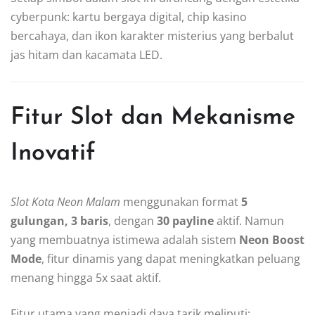
cyberpunk: kartu bergaya digital, chip kasino
bercahaya, dan ikon karakter misterius yang berbalut
jas hitam dan kacamata LED.
Fitur Slot dan Mekanisme
Inovatif
Slot Kota Neon Malam
menggunakan format
5
gulungan, 3 baris
, dengan
30 payline
aktif. Namun
yang membuatnya istimewa adalah sistem
Neon Boost
Mode
, fitur dinamis yang dapat meningkatkan peluang
menang hingga 5x saat aktif.
Fitur utama yang menjadi daya tarik meliputi: