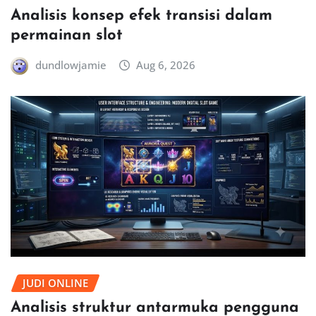
Analisis konsep efek transisi dalam
permainan slot
dundlowjamie
Aug 6, 2026
JUDI ONLINE
Analisis struktur antarmuka pengguna