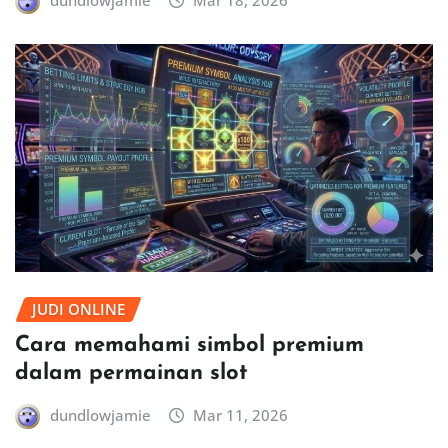
dundlowjamie
Mar 18, 2026
JUDI ONLINE
Cara memahami simbol premium
dalam permainan slot
dundlowjamie
Mar 11, 2026