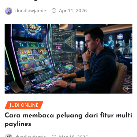
dundlowjamie
Apr 11, 2026
JUDI ONLINE
Cara membaca peluang dari fitur multi
paylines