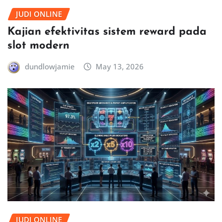
JUDI ONLINE
Kajian efektivitas sistem reward pada
slot modern
dundlowjamie
May 13, 2026
JUDI ONLINE