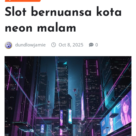
Slot bernuansa kota
neon malam
dundlowjamie
Oct 8, 2025
0