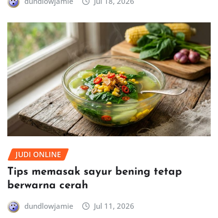
dundlowjamie
Jul 18, 2026
JUDI ONLINE
Tips memasak sayur bening tetap
berwarna cerah
dundlowjamie
Jul 11, 2026