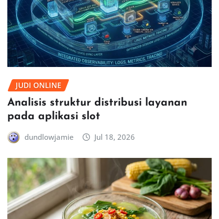
JUDI ONLINE
Analisis struktur distribusi layanan
pada aplikasi slot
dundlowjamie
Jul 18, 2026