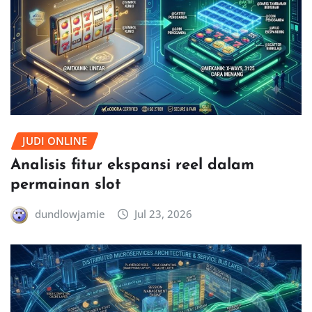
JUDI ONLINE
Analisis fitur ekspansi reel dalam
permainan slot
dundlowjamie
Jul 23, 2026