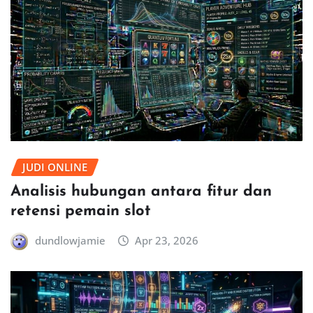
JUDI ONLINE
Analisis hubungan antara fitur dan
retensi pemain slot
dundlowjamie
Apr 23, 2026