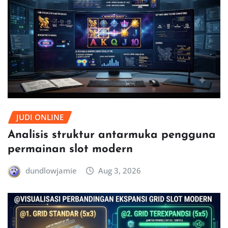
JUDI ONLINE
Analisis struktur antarmuka pengguna
permainan slot modern
dundlowjamie
Aug 3, 2026