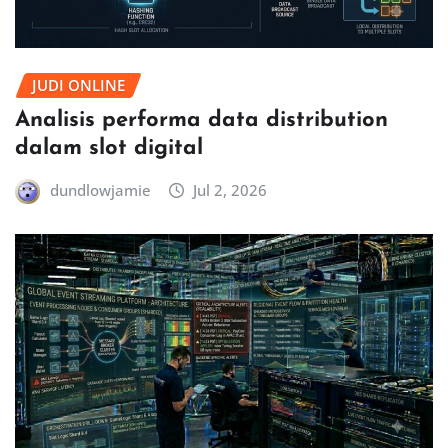
JUDI ONLINE
Analisis performa data distribution
dalam slot digital
dundlowjamie
Jul 2, 2026