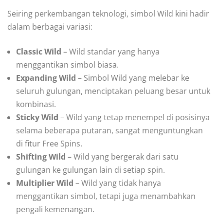
Seiring perkembangan teknologi, simbol Wild kini hadir
dalam berbagai variasi:
Classic Wild
– Wild standar yang hanya
menggantikan simbol biasa.
Expanding Wild
– Simbol Wild yang melebar ke
seluruh gulungan, menciptakan peluang besar untuk
kombinasi.
Sticky Wild
– Wild yang tetap menempel di posisinya
selama beberapa putaran, sangat menguntungkan
di fitur Free Spins.
Shifting Wild
– Wild yang bergerak dari satu
gulungan ke gulungan lain di setiap spin.
Multiplier Wild
– Wild yang tidak hanya
menggantikan simbol, tetapi juga menambahkan
pengali kemenangan.