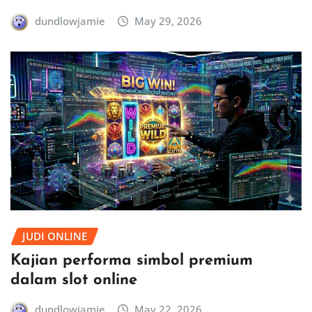
dundlowjamie
May 29, 2026
JUDI ONLINE
Kajian performa simbol premium
dalam slot online
dundlowjamie
May 22, 2026