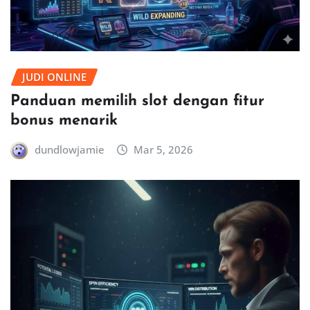
JUDI ONLINE
Panduan memilih slot dengan fitur
bonus menarik
dundlowjamie
Mar 5, 2026