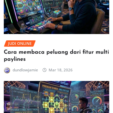
JUDI ONLINE
Cara membaca peluang dari fitur multi
paylines
dundlowjamie
Mar 18, 2026