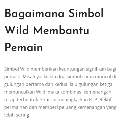
Bagaimana Simbol
Wild Membantu
Pemain
Simbol Wild memberikan keuntungan signifikan bagi
pemain. Misalnya, ketika dua simbol sama muncul di
gulungan pertama dan kedua, lalu gulungan ketiga
memunculkan Wild, maka kombinasi kemenangan
tetap terbentuk. Fitur ini meningkatkan RTP efektif
permainan dan memberi peluang kemenangan yang
lebih sering.