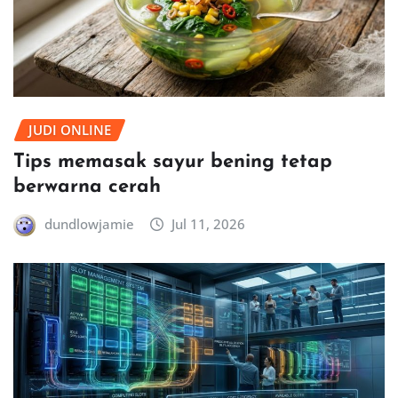
JUDI ONLINE
Tips memasak sayur bening tetap
berwarna cerah
dundlowjamie
Jul 11, 2026