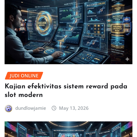
JUDI ONLINE
Kajian efektivitas sistem reward pada
slot modern
dundlowjamie
May 13, 2026