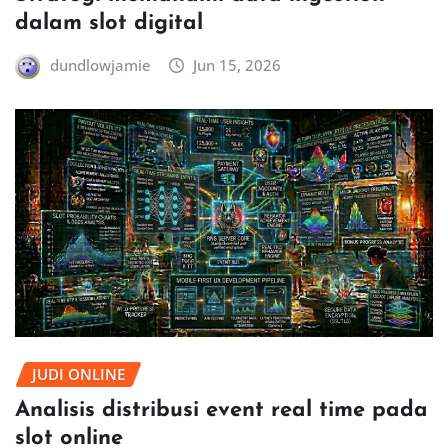
dalam slot digital
dundlowjamie
Jun 15, 2026
JUDI ONLINE
Analisis distribusi event real time pada
slot online