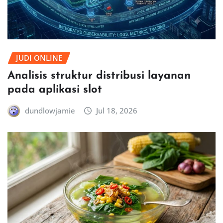
JUDI ONLINE
Analisis struktur distribusi layanan
pada aplikasi slot
dundlowjamie
Jul 18, 2026