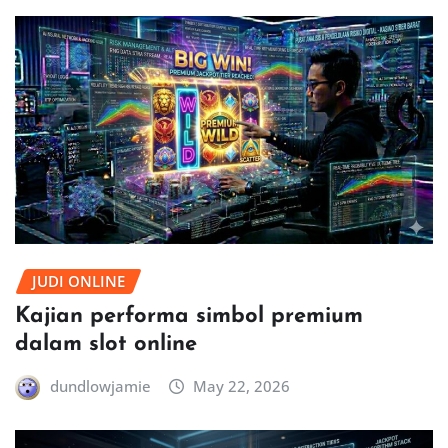
JUDI ONLINE
Kajian performa simbol premium
dalam slot online
dundlowjamie
May 22, 2026