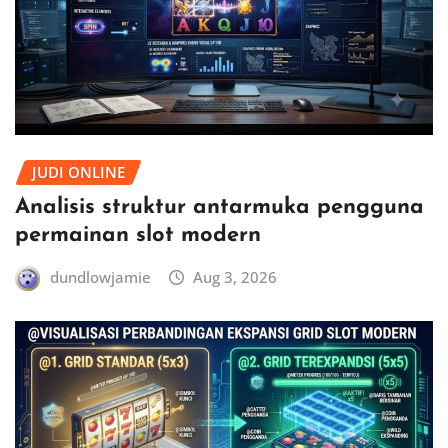
JUDI ONLINE
Analisis struktur antarmuka pengguna
permainan slot modern
dundlowjamie
Aug 3, 2026