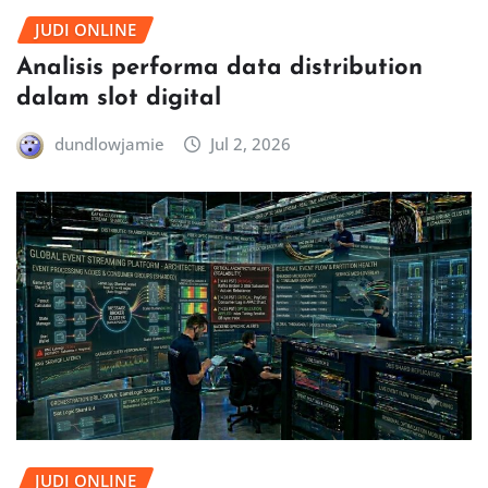
JUDI ONLINE
Analisis performa data distribution
dalam slot digital
dundlowjamie
Jul 2, 2026
JUDI ONLINE