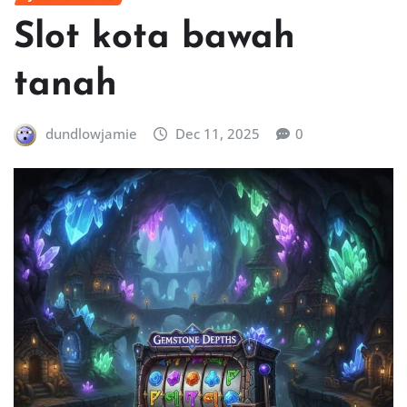
Slot kota bawah
tanah
dundlowjamie
Dec 11, 2025
0