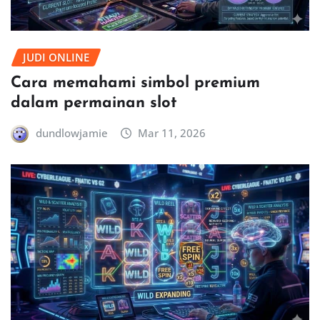
JUDI ONLINE
Cara memahami simbol premium
dalam permainan slot
dundlowjamie
Mar 11, 2026