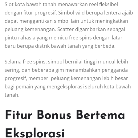
Slot kota bawah tanah menawarkan reel fleksibel
dengan fitur progresif. Simbol wild berupa lentera ajaib
dapat menggantikan simbol lain untuk meningkatkan
peluang kemenangan. Scatter digambarkan sebagai
pintu rahasia yang memicu free spins dengan latar
baru berupa distrik bawah tanah yang berbeda.
Selama free spins, simbol bernilai tinggi muncul lebih
sering, dan beberapa gim menambahkan pengganda
progresif, memberi peluang kemenangan lebih besar
bagi pemain yang mengeksplorasi seluruh kota bawah
tanah.
Fitur Bonus Bertema
Eksplorasi