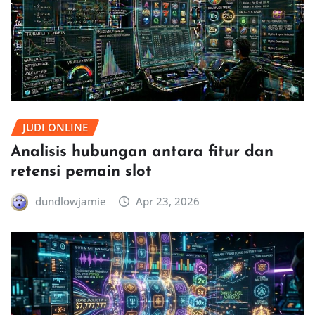
JUDI ONLINE
Analisis hubungan antara fitur dan
retensi pemain slot
dundlowjamie
Apr 23, 2026