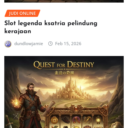
JUDI ONLINE
Slot legenda ksatria pelindung
kerajaan
dundlowjamie
Feb 15, 2026