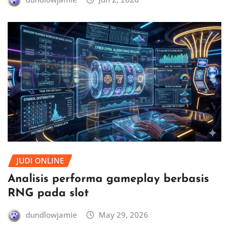
JUDI ONLINE
Analisis performa gameplay berbasis
RNG pada slot
dundlowjamie
May 29, 2026