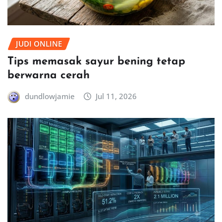
JUDI ONLINE
Tips memasak sayur bening tetap
berwarna cerah
dundlowjamie
Jul 11, 2026