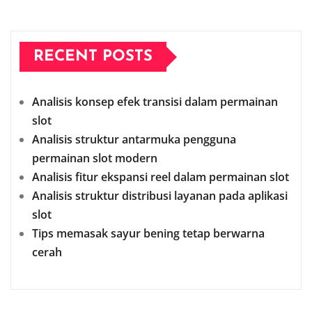
RECENT POSTS
Analisis konsep efek transisi dalam permainan
slot
Analisis struktur antarmuka pengguna
permainan slot modern
Analisis fitur ekspansi reel dalam permainan slot
Analisis struktur distribusi layanan pada aplikasi
slot
Tips memasak sayur bening tetap berwarna
cerah