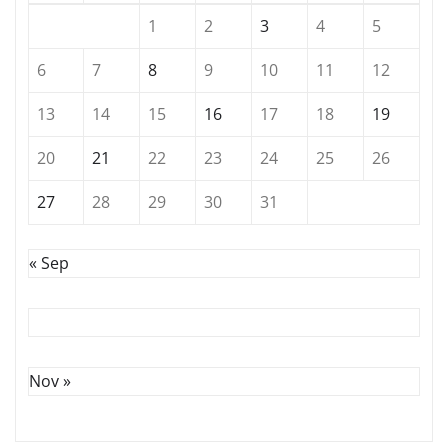
1
2
3
4
5
6
7
8
9
10
11
12
13
14
15
16
17
18
19
20
21
22
23
24
25
26
27
28
29
30
31
« Sep
Nov »