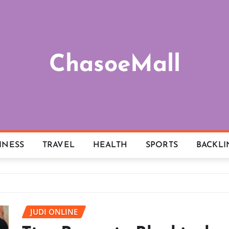
ChasoeMall
INESS
TRAVEL
HEALTH
SPORTS
BACKLI
JUDI ONLINE