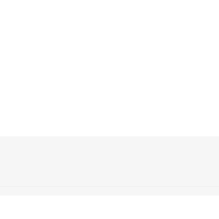
y
ThemeArile