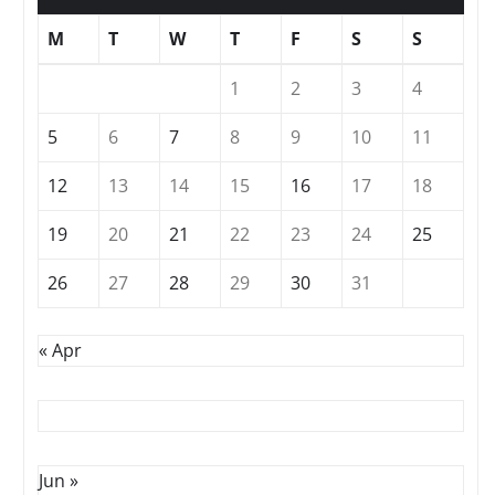
M
T
W
T
F
S
S
1
2
3
4
5
6
7
8
9
10
11
12
13
14
15
16
17
18
19
20
21
22
23
24
25
26
27
28
29
30
31
« Apr
Jun »