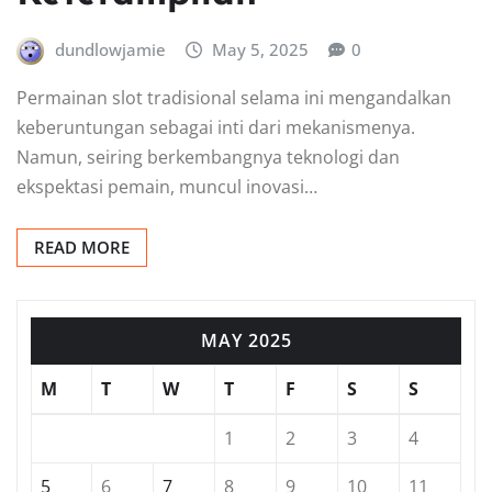
dundlowjamie
May 5, 2025
0
Permainan slot tradisional selama ini mengandalkan
keberuntungan sebagai inti dari mekanismenya.
Namun, seiring berkembangnya teknologi dan
ekspektasi pemain, muncul inovasi…
READ MORE
MAY 2025
M
T
W
T
F
S
S
1
2
3
4
5
6
7
8
9
10
11