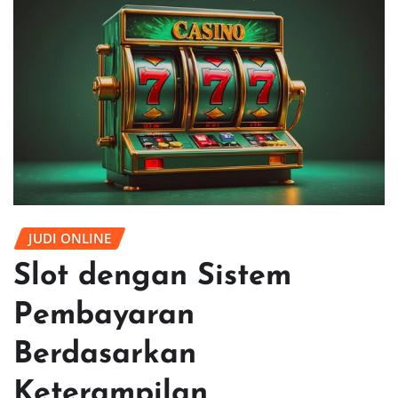
JUDI ONLINE
Slot dengan Sistem
Pembayaran
Berdasarkan
Keterampilan