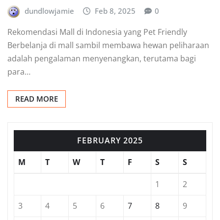
dundlowjamie
Feb 8, 2025
0
Rekomendasi Mall di Indonesia yang Pet Friendly
Berbelanja di mall sambil membawa hewan peliharaan
adalah pengalaman menyenangkan, terutama bagi
para…
READ MORE
FEBRUARY 2025
M
T
W
T
F
S
S
1
2
3
4
5
6
7
8
9