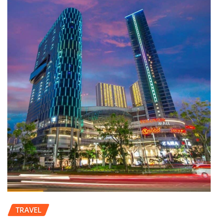
TRAVEL