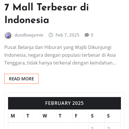
7 Mall Terbesar di
Indonesia
dundlowjamie
Feb 7, 2025
0
Pusat Belanja dan Hiburan yang Wajib Dikunjungi
Indonesia, negara dengan populasi terbesar di Asia
Tenggara, tidak hanya terkenal dengan keindahan…
READ MORE
FEBRUARY 2025
M
T
W
T
F
S
S
1
2