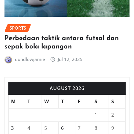
SPORTS
Perbedaan taktik antara futsal dan
sepak bola lapangan
dundlowjamie
Jul 12, 2025
AUGUST 2026
M
T
W
T
F
S
S
1
2
3
4
5
6
7
8
9