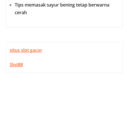
Tips memasak sayur bening tetap berwarna
cerah
situs slot gacor
Slot88