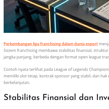
Perkembangan liga franchising dalam dunia esport
menja
Sistem franchising membawa stabilitas finansial, strukt
jangka panjang, berbeda dengan format open league tradisi
Contoh nyata terlihat pada
League of Legends Champions
memiliki slot tetap, kontrak sponsor yang stabil, dan hak
berkelanjutan.
Stabilitas Finansial dan Inv