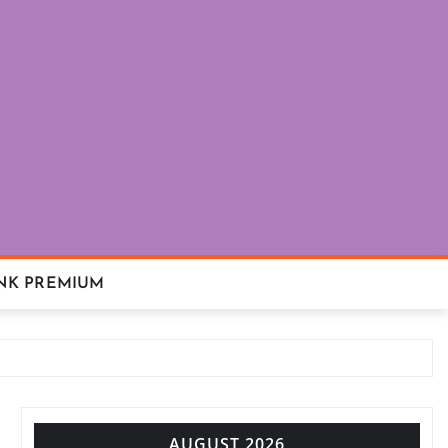
NK PREMIUM
AUGUST 2026