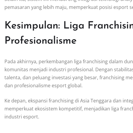
pemasaran yang lebih maju, memperkuat posisi esport s
Kesimpulan: Liga Franchisi
Profesionalisme
Pada akhirnya, perkembangan liga franchising dalam dun
komunitas menjadi industri profesional. Dengan stabilita
talenta, dan peluang investasi yang besar, franchisin
dan profesionalisme esport global.
Ke depan, ekspansi franchising di Asia Tenggara dan integ
memperkuat ekosistem kompetitif, menjadikan liga franc
industri esport.