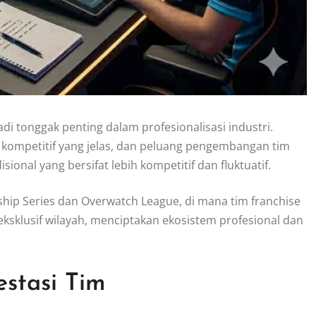
di tonggak penting dalam profesionalisasi industri.
ur kompetitif yang jelas, dan peluang pengembangan tim
onal yang bersifat lebih kompetitif dan fluktuatif.
hip Series
dan
Overwatch League
, di mana tim franchise
 eksklusif wilayah, menciptakan ekosistem profesional dan
estasi Tim