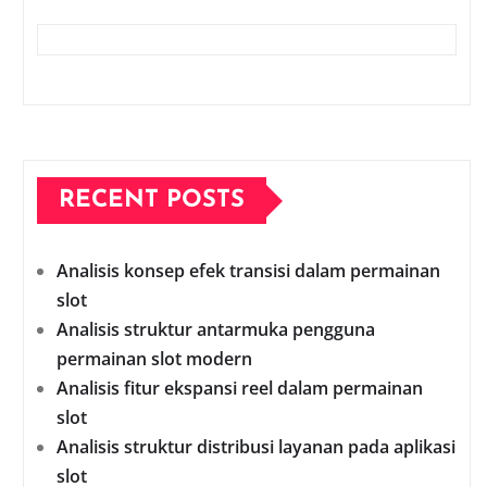
RECENT POSTS
Analisis konsep efek transisi dalam permainan
slot
Analisis struktur antarmuka pengguna
permainan slot modern
Analisis fitur ekspansi reel dalam permainan
slot
Analisis struktur distribusi layanan pada aplikasi
slot