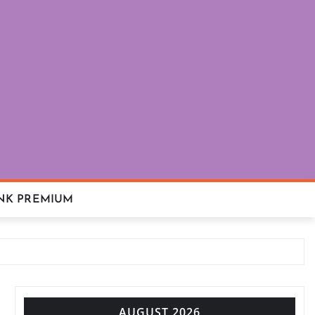
NK PREMIUM
AUGUST 2026