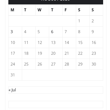
M
T
W
T
F
S
S
1
2
3
4
5
6
7
8
9
10
11
12
13
14
15
16
17
18
19
20
21
22
23
24
25
26
27
28
29
30
31
« Jul