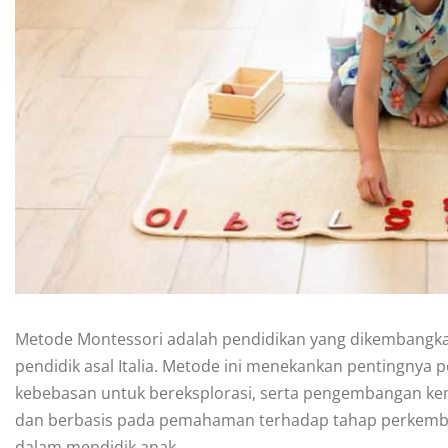
Metode Montessori adalah pendidikan yang dikembangkan
pendidik asal Italia. Metode ini menekankan pentingny
kebebasan untuk bereksplorasi, serta pengembangan kem
dan berbasis pada pemahaman terhadap tahap perkemba
dalam mendidik anak.