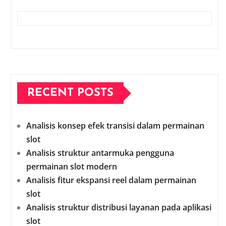
RECENT POSTS
Analisis konsep efek transisi dalam permainan
slot
Analisis struktur antarmuka pengguna
permainan slot modern
Analisis fitur ekspansi reel dalam permainan
slot
Analisis struktur distribusi layanan pada aplikasi
slot