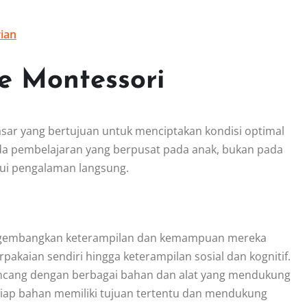
ian
de Montessori
sar yang bertujuan untuk menciptakan kondisi optimal
ada pembelajaran yang berpusat pada anak, bukan pada
lui pengalaman langsung.
ngembangkan keterampilan dan kemampuan mereka
erpakaian sendiri hingga keterampilan sosial dan kognitif.
ancang dengan berbagai bahan dan alat yang mendukung
tiap bahan memiliki tujuan tertentu dan mendukung