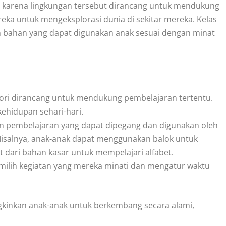
g karena lingkungan tersebut dirancang untuk mendukung
a untuk mengeksplorasi dunia di sekitar mereka. Kelas
an bahan yang dapat digunakan anak sesuai dengan minat
sori dirancang untuk mendukung pembelajaran tertentu.
kehidupan sehari-hari.
pembelajaran yang dapat dipegang dan digunakan oleh
isalnya, anak-anak dapat menggunakan balok untuk
 dari bahan kasar untuk mempelajari alfabet.
ilih kegiatan yang mereka minati dan mengatur waktu
kinkan anak-anak untuk berkembang secara alami,