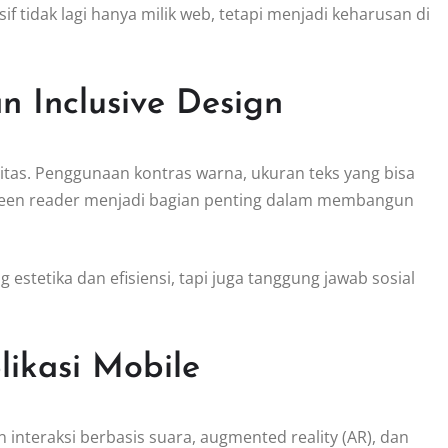
if tidak lagi hanya milik web, tetapi menjadi keharusan di
n Inclusive Design
tas. Penggunaan kontras warna, ukuran teks yang bisa
creen reader menjadi bagian penting dalam membangun
stetika dan efisiensi, tapi juga tanggung jawab sosial
ikasi Mobile
nteraksi berbasis suara, augmented reality (AR), dan