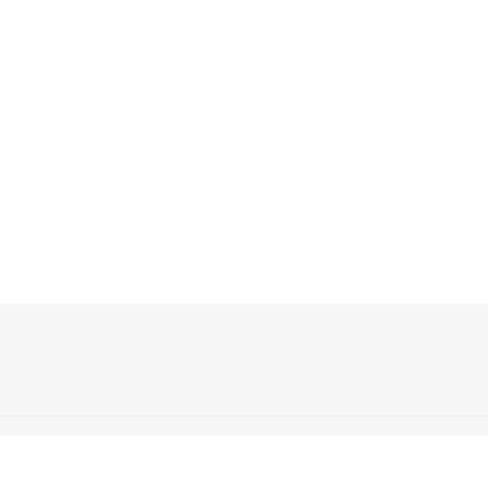
y
ThemeArile