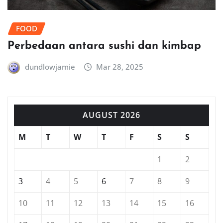
FOOD
Perbedaan antara sushi dan kimbap
dundlowjamie
Mar 28, 2025
AUGUST 2026
M
T
W
T
F
S
S
1
2
3
4
5
6
7
8
9
10
11
12
13
14
15
16